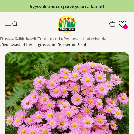
Siirry sisältöön
Syysvalikoiman päivitys on alkanut!
Viherpeukalot.fi
Valikko
Haku
Ostoskori
0
Etusivu
Kaikki kasvit
Tuotehistoria
Perennat - tuotehistoria
Reunusasteri Herbstgruss vom Bresserhof 5 kpl