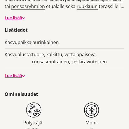
tai
pensasryhmien
etualalle sekä
ruukkuun
terassille ja
parvekkeelle. Valtavan ihana Herbstgruss vom
Lue lisää
Bresserhof -lajike hurmaa lilanroosalla ja
puolikerratulla kukinnallaan, joka on hyvin runsas.
Lisätiedot
Kasvupaikka:
aurinkoinen
Kasvualusta:
tuore, kalkittu, vettäläpäisevä,
runsasmultainen, keskiravinteinen
Lue lisää
Ominaisuudet
Pölyttäjä-
Moni-