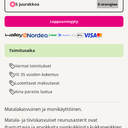
5 juurakkoa
Ei sesongissa
Loppuunmyyty
Toimitusaika
Varmat toimitukset
Yli 35 vuoden kokemus
Luotettavat maksutavat
Aina parasta laatua
Matalakasvuinen ja monikäyttöinen.
Matala- ja tiiviskasvuiset reunusasterit ovat
ihastuttavia ja arvokkaita syyskukkijoita
kukkapenkkien