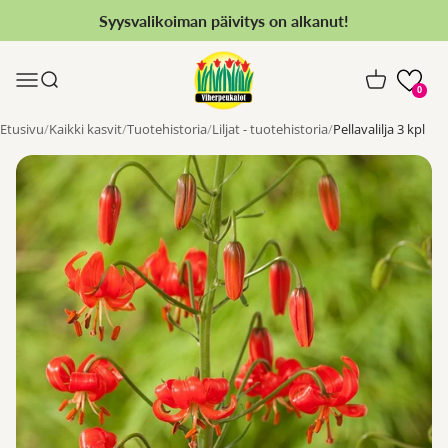
Siirry sisältöön
Syysvalikoiman päivitys on alkanut!
Viherpeukalot.fi
Valikko
Haku
Ostoskori
0
Etusivu
Kaikki kasvit
Tuotehistoria
Liljat - tuotehistoria
Pellavalilja 3 kpl