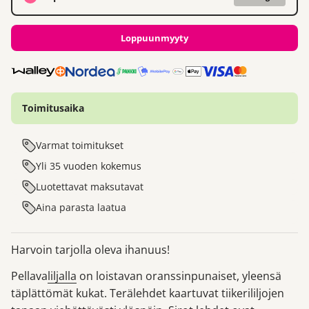
Loppuunmyyty
Toimitusaika
Varmat toimitukset
Yli 35 vuoden kokemus
Luotettavat maksutavat
Aina parasta laatua
Harvoin tarjolla oleva ihanuus!
Pellava
liljalla
on loistavan oranssinpunaiset, yleensä
täplättömät kukat. Terälehdet kaartuvat tiikerililjojen