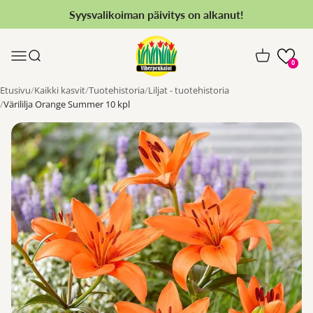
Siirry sisältöön
Syysvalikoiman päivitys on alkanut!
Viherpeukalot.fi
Valikko
Haku
Ostoskori
0
Etusivu
Kaikki kasvit
Tuotehistoria
Liljat - tuotehistoria
Värililja Orange Summer 10 kpl