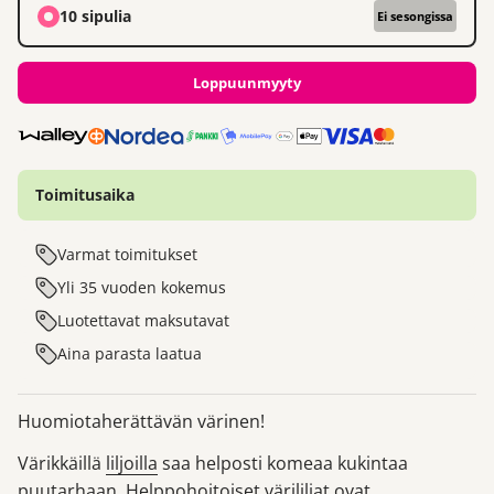
10 sipulia
Ei sesongissa
Loppuunmyyty
Toimitusaika
Varmat toimitukset
Yli 35 vuoden kokemus
Luotettavat maksutavat
Aina parasta laatua
Huomiotaherättävän värinen!
Värikkäillä
liljoilla
saa helposti komeaa kukintaa
puutarhaan. Helppohoitoiset värililjat ovat