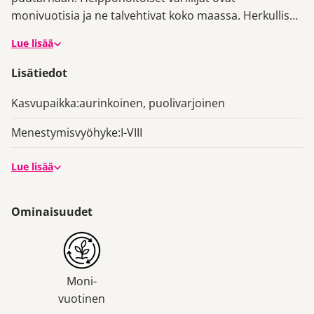
monivuotisia ja ne talvehtivat koko maassa. Herkullisen
sävyinen ´Orange Summer´ ihastuttaa
Lue lisää
kirkkaanoranssilla kukinnallaan. Upean näköinen
tummakukkaisten liljojen tai
perennojen
kumppanina.
Lisätiedot
Kasvupaikka:
aurinkoinen, puolivarjoinen
Menestymisvyöhyke:
I-VIII
Lue lisää
Ominaisuudet
Moni-
vuotinen