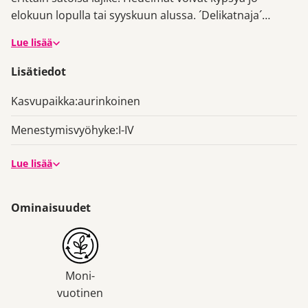
elokuun lopulla tai syyskuun alussa. ´Delikatnaja´
tuottaa pinkinkellertäviä, herkullisen makeita ja melko
Lue lisää
suuria hedelmiä. Itsepölytteinen, mutta hyötyy toisen
luumulajikkeen
ristipölytyksestä. Vartettu
Prunus
´St.
Lisätiedot
Julien´ -perusrunkoon. Toimituskorkeus 60-80 cm.
Kasvupaikka:
aurinkoinen
Menestymisvyöhyke:
I-IV
Lue lisää
Ominaisuudet
Moni-
vuotinen