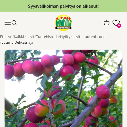
Siirry sisältöön
Syysvalikoiman päivitys on alkanut!
Viherpeukalot.fi
Valikko
Haku
Ostoskori
0
Etusivu
Kaikki kasvit
Tuotehistoria
Hyötykasvit - tuotehistoria
Luumu Delikatnaja