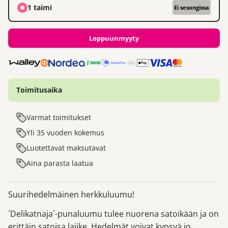
1 taimi
Ei sesongissa
Loppuunmyyty
Toimitusaika
Varmat toimitukset
Yli 35 vuoden kokemus
Luotettavat maksutavat
Aina parasta laatua
Suurihedelmäinen herkkuluumu!
´Delikatnaja´-punaluumu tulee nuorena satoikään ja on
erittäin satoisa lajike. Hedelmät voivat kypsyä jo