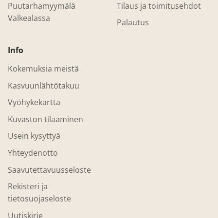
Puutarhamyymälä
Tilaus ja toimitusehdot
Valkealassa
Palautus
Info
Kokemuksia meistä
Kasvuunlähtötakuu
Vyöhykekartta
Kuvaston tilaaminen
Usein kysyttyä
Yhteydenotto
Saavutettavuusseloste
Rekisteri ja
tietosuojaseloste
Uutiskirje