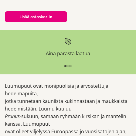
Lisää ostoskoriin
Aina parasta laatua
Siirry kohteeseen 1
Siirry kohteeseen 2
Siirry kohteeseen 3
Siirry kohteeseen 4
Siirry kohteeseen 5
Luumupuut ovat monipuolisia ja arvostettuja
hedelmäpuita,
jotka tunnetaan kauniista kukinnastaan ja maukkaista
hedelmistään. Luumu kuuluu
Prunus
-sukuun, samaan ryhmään kirsikan ja mantelin
kanssa. Luumupuut
ovat olleet viljelyssä Euroopassa jo vuosisatojen ajan,