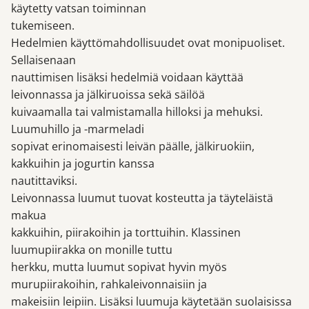
käytetty vatsan toiminnan
tukemiseen.
Hedelmien käyttömahdollisuudet ovat monipuoliset.
Sellaisenaan
nauttimisen lisäksi hedelmiä voidaan käyttää
leivonnassa ja jälkiruoissa sekä säilöä
kuivaamalla tai valmistamalla hilloksi ja mehuksi.
Luumuhillo ja -marmeladi
sopivat erinomaisesti leivän päälle, jälkiruokiin,
kakkuihin ja jogurtin kanssa
nautittaviksi.
Leivonnassa luumut tuovat kosteutta ja täyteläistä
makua
kakkuihin, piirakoihin ja torttuihin. Klassinen
luumupiirakka on monille tuttu
herkku, mutta luumut sopivat hyvin myös
murupiirakoihin, rahkaleivonnaisiin ja
makeisiin leipiin. Lisäksi luumuja käytetään suolaisissa