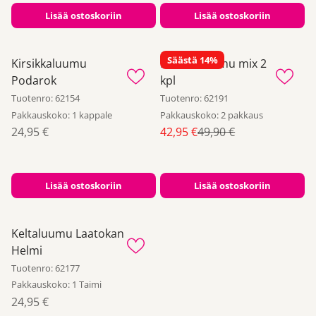
Lisää ostoskoriin
Lisää ostoskoriin
Säästä 14%
Kirsikkaluumu
Kirsikkaluumu mix 2
Podarok
kpl
Tuotenro: 62154
Tuotenro: 62191
Pakkauskoko: 1 kappale
Pakkauskoko: 2 pakkaus
Alennushinta
Alennushinta
Normaali hinta
24,95 €
42,95 €
49,90 €
Lisää ostoskoriin
Lisää ostoskoriin
Keltaluumu Laatokan
Helmi
Tuotenro: 62177
Pakkauskoko: 1 Taimi
Alennushinta
24,95 €