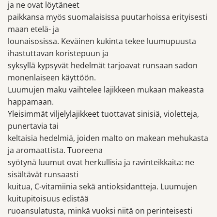
ja ne ovat löytäneet
paikkansa myös suomalaisissa puutarhoissa erityisesti
maan etelä- ja
lounaisosissa. Keväinen kukinta tekee luumupuusta
ihastuttavan koristepuun ja
syksyllä kypsyvät hedelmät tarjoavat runsaan sadon
monenlaiseen käyttöön.
Luumujen maku vaihtelee lajikkeen mukaan makeasta
happamaan.
Yleisimmät viljelylajikkeet tuottavat sinisiä, violetteja,
punertavia tai
keltaisia hedelmiä, joiden malto on makean mehukasta
ja aromaattista. Tuoreena
syötynä luumut ovat herkullisia ja ravinteikkaita: ne
sisältävät runsaasti
kuitua, C-vitamiinia sekä antioksidantteja. Luumujen
kuitupitoisuus edistää
ruoansulatusta, minkä vuoksi niitä on perinteisesti