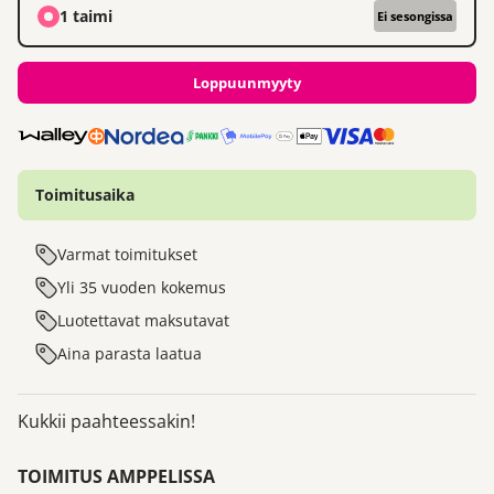
1 taimi
Ei sesongissa
Loppuunmyyty
Toimitusaika
Varmat toimitukset
Yli 35 vuoden kokemus
Luotettavat maksutavat
Aina parasta laatua
Kukkii paahteessakin!
TOIMITUS AMPPELISSA