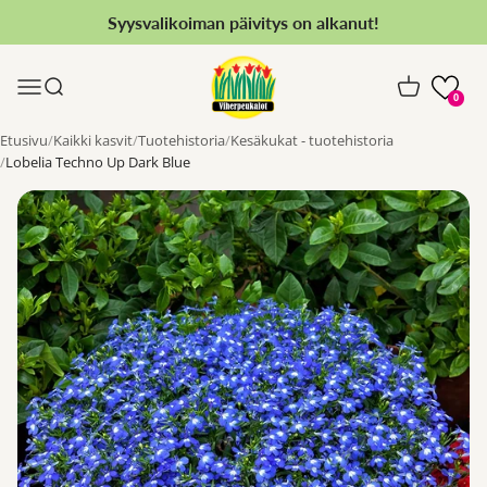
Siirry sisältöön
Syysvalikoiman päivitys on alkanut!
Viherpeukalot.fi
Valikko
Haku
Ostoskori
0
Etusivu
Kaikki kasvit
Tuotehistoria
Kesäkukat - tuotehistoria
Lobelia Techno Up Dark Blue