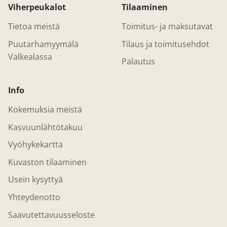
Viherpeukalot
Tilaaminen
Tietoa meistä
Toimitus- ja maksutavat
Puutarhamyymälä
Tilaus ja toimitusehdot
Valkealassa
Palautus
Info
Kokemuksia meistä
Kasvuunlähtötakuu
Vyöhykekartta
Kuvaston tilaaminen
Usein kysyttyä
Yhteydenotto
Saavutettavuusseloste