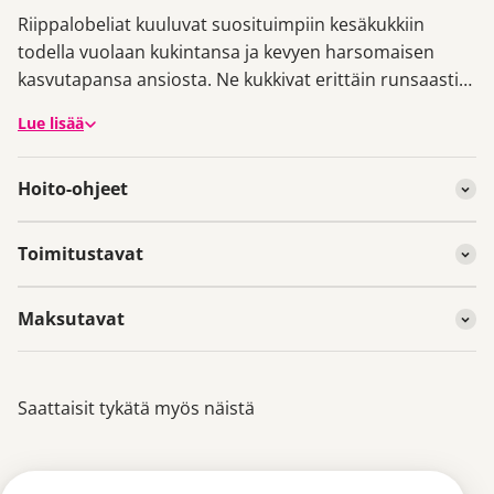
Riippalobeliat kuuluvat suosituimpiin kesäkukkiin
todella vuolaan kukintansa ja kevyen harsomaisen
kasvutapansa ansiosta. Ne kukkivat erittäin runsaasti
aurinkoisella tai puolivarjoisalla paikalla. Kuihtuneita
Lue lisää
kukkia ei tarvitse nyppiä. ´Techno Heat Up Dark Blue´ -
lobelian koboltinsinivalkoinen kukinta hakee
Hoito-ohjeet
vertaistaan. Tämä lajike sietää erinomaisesti
kuumuutta!
Toimitustavat
Maksutavat
Saattaisit tykätä myös näistä