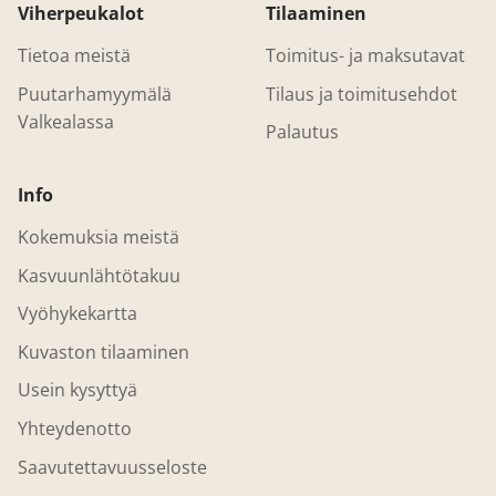
Viherpeukalot
Tilaaminen
Tietoa meistä
Toimitus- ja maksutavat
Puutarhamyymälä
Tilaus ja toimitusehdot
Valkealassa
Palautus
Info
Kokemuksia meistä
Kasvuunlähtötakuu
Vyöhykekartta
Kuvaston tilaaminen
Usein kysyttyä
Yhteydenotto
Saavutettavuusseloste