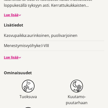
loppukesällä syksyyn asti. Kerrattukukkaisten
lajikkeiden kukinta jatkuu pitkään. Ihanalla ´Lotus Ice´ -
Lue lisää
liljalla on muhkeat, lumivalkoiset ja tiheään kerratut
kukat. Uskomattoman näyttävä lajike sellaisenaan tai
Lisätiedot
vaikkapa
ruusujen
rinnalla.
Kasvupaikka:
aurinkoinen, puolivarjoinen
Menestymisvyöhyke:
I-VIII
Lue lisää
Ominaisuudet
Tuoksuva
Kuutamo-
puutarhaan