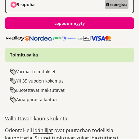
5 sipulia
Ei sesongissa
Loppuunmyyty
Toimitusaika
Varmat toimitukset
Yli 35 vuoden kokemus
Luotettavat maksutavat
Aina parasta laatua
Valloittavan kaunis kukinta.
Oriental- eli
idänliljat
ovat puutarhan todellisia
kaunottaria. Suuret tuoksuvat kukat ihastuttavat