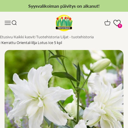
Siirry sisältöön
Syysvalikoiman päivitys on alkanut!
Viherpeukalot.fi
Valikko
Haku
Ostoskori
0
Etusivu
Kaikki kasvit
Tuotehistoria
Liljat - tuotehistoria
Kerrattu Oriental-lilja Lotus Ice 5 kpl